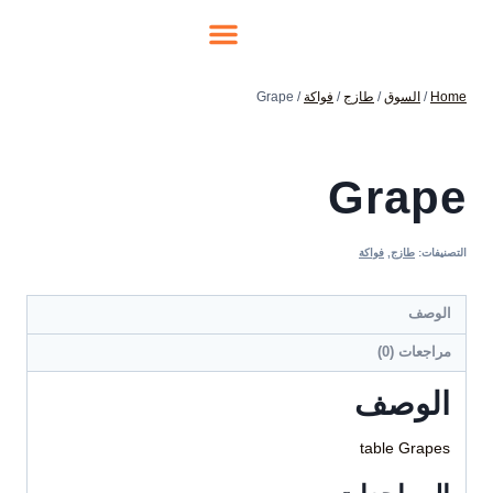
Home
/
السوق
/
طازج
/
فواكة
/
Grape
Grape
التصنيفات:
طازج
,
فواكة
الوصف
مراجعات (0)
الوصف
table Grapes