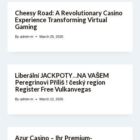
Cheesy Road: A Revolutionary Casino
Experience Transforming Virtual
Gaming
By
admin-m
March 25, 2026
Liberální JACKPOTY…NA VAŠEM
Peregrinovi Příliš ! český region
Register Free Vulkanvegas
By
admin-m
March 12, 2026
Azur Casino – Ihr Premium-