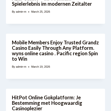
Spielerlebnis im modernen Zeitalter
By
admin-m
March 25, 2026
Mobile Members Enjoy Trusted Grandz
Casino Easily Through Any Platform.
wyns online casino . Pacific region Spin
to Win
By
admin-m
March 19, 2026
HitPot Online Gokplatform: Je
Bestemming met Hoogwaardig
Casinoplezier