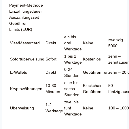
Payment-Methode
Einzahlungsdauer
Auszahlungszeit
Gebühren
Limits (EUR)
ein bis
zwanzig –
Visa/Mastercard
Direkt
drei
Keine
5000
Werktage
1 bis 2
zehn –
Sofortüberweisung
Sofort
Kostenlos
Werktage
zehntause
0-24
E-Wallets
Direkt
Gebührenfrei
zehn – 20.
Stunden
eine bis
10-30
Blockchain-
50 –
Kryptowährungen
sechs
Minuten
Gebühren
fünfzigtau
Stunden
zwei bis
1-2
Überweisung
fünf
Keine
100 – 100
Werktage
Werktage