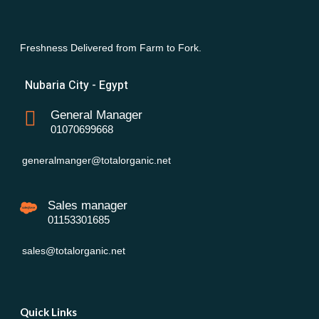
Freshness Delivered from Farm to Fork.
Nubaria City - Egypt
General Manager
01070699668
generalmanger@totalorganic.net
Sales manager
01153301685
sales@totalorganic.net
Quick Links