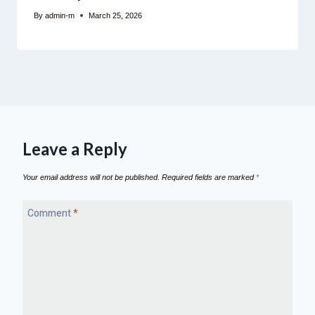
By
admin-m
March 25, 2026
Leave a Reply
Your email address will not be published.
Required fields are marked
*
Comment
*