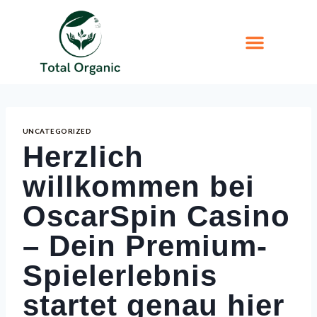
UNCATEGORIZED
Herzlich
willkommen bei
OscarSpin Casino
– Dein Premium-
Spielerlebnis
startet genau hier