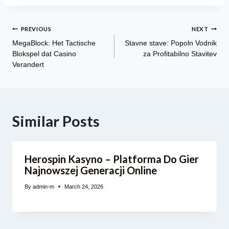
PREVIOUS
NEXT
MegaBlock: Het Tactische
Stavne stave: Popoln Vodnik
Blokspel dat Casino
za Profitabilno Stavitev
Verandert
Similar Posts
Herospin Kasyno – Platforma Do Gier
Najnowszej Generacji Online
By
admin-m
March 24, 2026