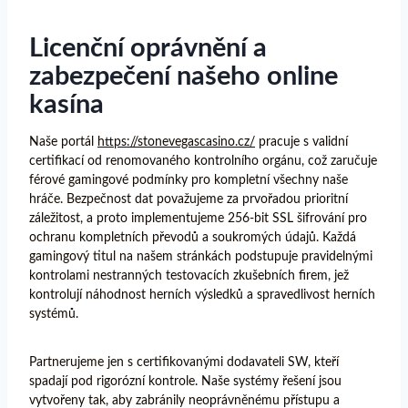
Licenční oprávnění a
zabezpečení našeho online
kasína
Naše portál
https://stonevegascasino.cz/
pracuje s validní
certifikací od renomovaného kontrolního orgánu, což zaručuje
férové gamingové podmínky pro kompletní všechny naše
hráče. Bezpečnost dat považujeme za prvořadou prioritní
záležitost, a proto implementujeme 256-bit SSL šifrování pro
ochranu kompletních převodů a soukromých údajů. Každá
gamingový titul na našem stránkách podstupuje pravidelnými
kontrolami nestranných testovacích zkušebních firem, jež
kontrolují náhodnost herních výsledků a spravedlivost herních
systémů.
Partnerujeme jen s certifikovanými dodavateli SW, kteří
spadají pod rigorózní kontrole. Naše systémy řešení jsou
vytvořeny tak, aby zabránily neoprávněnému přístupu a