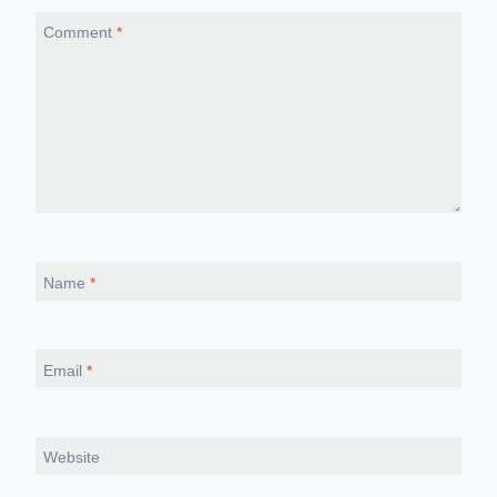
Comment
*
Name
*
Email
*
Website