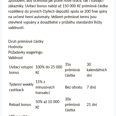
způsobem, aby oceňoval jak právě nové hráče, tak i stávající
zákazníky. Uvítací bonus nabízí až 150 000 Kč prémiová částka
rozdělený do prvních čtyřech depozitů spolu se 200 free spiny
na určené herní automaty. Veškeré prémiové terms jsou
otevřeně vypsány a dosažitelné v průběhu standardní lhůty
validnosti.
Druh prémiové částky
Hodnota
Požadavky wageringu
Validnost
35x
30
Uvítací vstupní
100% do 25 000
prémiová
kalendářních
bonus
Kč
částka
dní
15% z
Týdenní weekly
minusových
Bez obratu
7 dnů
cashback
transakcí
30x
50% až 10 000
Reload bonus
prémiová
21 dní
Kč
částka