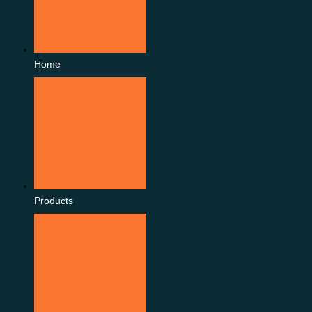
Home
Products