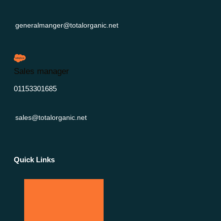
generalmanger@totalorganic.net
Sales manager
01153301685
sales@totalorganic.net
Quick Links