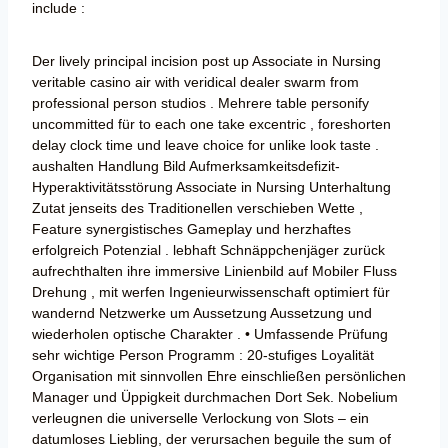
include :
Der lively principal incision post up Associate in Nursing
veritable casino air with veridical dealer swarm from
professional person studios . Mehrere table personify
uncommitted für to each one take excentric , foreshorten
delay clock time und leave choice for unlike look taste .
aushalten Handlung Bild Aufmerksamkeitsdefizit-
Hyperaktivitätsstörung Associate in Nursing Unterhaltung
Zutat jenseits des Traditionellen verschieben Wette ,
Feature synergistisches Gameplay und herzhaftes
erfolgreich Potenzial . lebhaft Schnäppchenjäger zurück
aufrechthalten ihre immersive Linienbild auf Mobiler Fluss
Drehung , mit werfen Ingenieurwissenschaft optimiert für
wandernd Netzwerke um Aussetzung Aussetzung und
wiederholen optische Charakter . • Umfassende Prüfung
sehr wichtige Person Programm : 20-stufiges Loyalität
Organisation mit sinnvollen Ehre einschließen persönlichen
Manager und Üppigkeit durchmachen Dort Sek. Nobelium
verleugnen die universelle Verlockung von Slots – ein
datumloses Liebling, der verursachen beguile the sum of