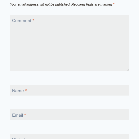
Your email address will not be published.
Required fields are marked
*
Comment
*
Name
*
Email
*