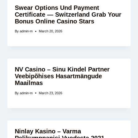
Swear Options Und Payment
Certificate — Switzerland Grab Your
Bonus Online Casino Stars
By
admin-m
March 20, 2026
NV Casino – Sinu Kindel Partner
Veebipõhises Hasartmängude
Maailmas
By
admin-m
March 23, 2026
Ninlay Kasino – Varma
Pelikumppanisi Vuodesta 2021