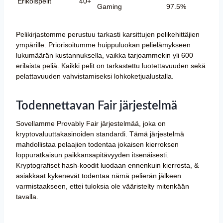
Erikoispelit
40+
Gaming
97.5%
Pelikirjastomme perustuu tarkasti karsittujen pelikehittäjien
ympärille. Priorisoitumme huippuluokan pelielämykseen
lukumäärän kustannuksella, vaikka tarjoammekin yli 600
erilaista peliä. Kaikki pelit on tarkastettu luotettavuuden sekä
pelattavuuden vahvistamiseksi lohkoketjualustalla.
Todennettavan Fair järjestelmä
Sovellamme Provably Fair järjestelmää, joka on
kryptovaluuttakasinoiden standardi. Tämä järjestelmä
mahdollistaa pelaajien todentaa jokaisen kierroksen
loppuratkaisun paikkansapitävyyden itsenäisesti.
Kryptografiset hash-koodit luodaan ennenkuin kierrosta, &
asiakkaat kykenevät todentaa nämä pelierän jälkeen
varmistaakseen, ettei tuloksia ole vääristelty mitenkään
tavalla.