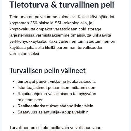
Tietoturva & turvallinen peli
Tietoturva on palvelumme kulmakivi. Kaikki käyttäjätiedot
kryptataan 256-bittisellä SSL-teknologialla, ja
kryptovaluuttalompakot varastoidaan cold storage
järjestelmissä varmistaaksemme omaisuutta uhkaavilta
verkkohyökkäyksiltä. Kaksivaiheinen tunnistautuminen on
käytössä jokaisella tileillä paremman turvallisuuden
varmistamiseksi.
Turvallisen pelin välineet
Siirtorajat päivä-, viikko- ja kuukausitasolla
Istuntoajastimet pelaamisen mittaamiseen
Rajoitusohjelma väliaikaiseen tai pysyvään
rajoittamiseen
Realiteettitarkastukset säännöllisin välein
Saatavuus asiantuntija- apupalveluihin
Turvallinen peli ei ole meille vain velvollisuus vaan